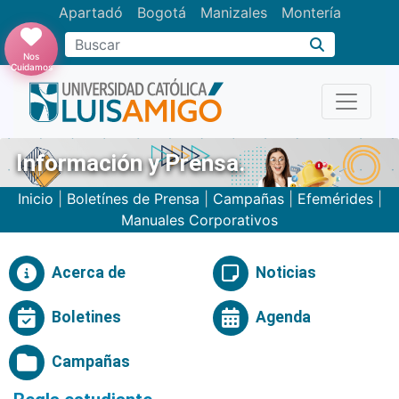
Apartadó
Bogotá
Manizales
Montería
Buscar
Nos
Cuidamos
Información y Prensa.
Inicio
|
Boletínes de Prensa
|
Campañas
|
Efemérides
|
Manuales Corporativos
Acerca de
Noticias
Boletines
Agenda
Campañas