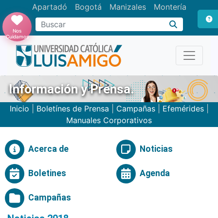
Apartadó
Bogotá
Manizales
Montería
Buscar
Nos
Cuidamos
Información y Prensa.
Inicio
|
Boletínes de Prensa
|
Campañas
|
Efemérides
|
Manuales Corporativos
Acerca de
Noticias
Boletines
Agenda
Campañas