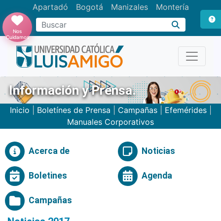
Apartadó
Bogotá
Manizales
Montería
Buscar
Nos
Cuidamos
Información y Prensa.
Inicio
|
Boletínes de Prensa
|
Campañas
|
Efemérides
|
Manuales Corporativos
Acerca de
Noticias
Boletines
Agenda
Campañas