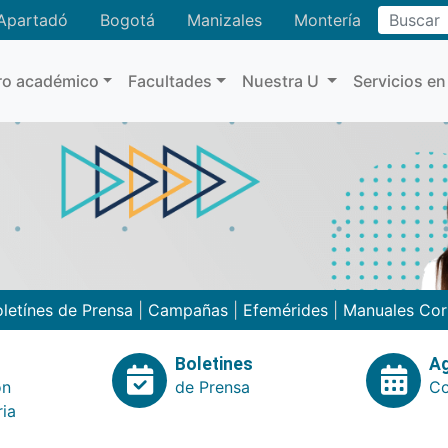
Buscar
Apartadó
Bogotá
Manizales
Montería
ro académico
Facultades
Nuestra U
Servicios en
letínes de Prensa
|
Campañas
|
Efemérides
|
Manuales Cor
Boletines
A
ón
de Prensa
Co
ria