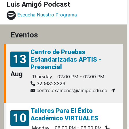
Luis Amigó Podcast
Escucha Nuestro Programa
Eventos
Centro de Pruebas
13
Estandarizadas APTIS -
Presencial
Aug
Thursday
02:00 PM - 02:00 PM
3206823329
centro.examenes@amigo.edu.co
Talleres Para El Éxito
10
Académico VIRTUALES
Monday
06:00 PM - 06:00 PM