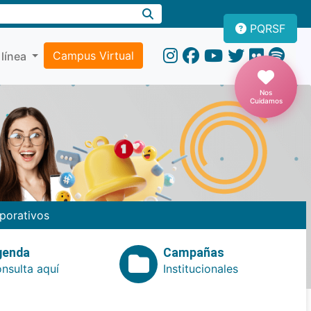
PQRSF
Campus Virtual
 línea
Nos
Cuidamos
porativos
genda
Campañas
nsulta aquí
Institucionales