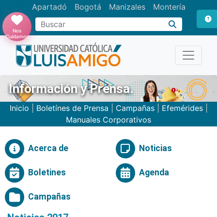
Apartadó
Bogotá
Manizales
Montería
Buscar
Nos
Cuidamos
Información y Prensa.
Inicio
|
Boletínes de Prensa
|
Campañas
|
Efemérides
|
Manuales Corporativos
Acerca de
Noticias
Boletines
Agenda
Campañas