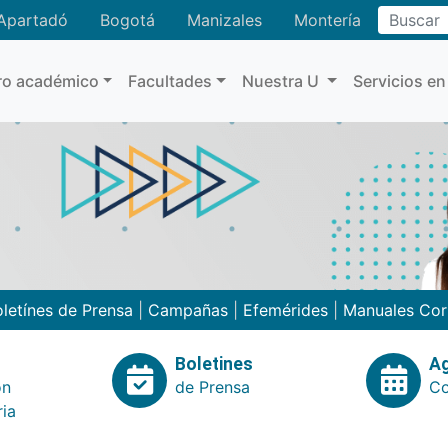
Buscar
Apartadó
Bogotá
Manizales
Montería
ro académico
Facultades
Nuestra U
Servicios en
letínes de Prensa
|
Campañas
|
Efemérides
|
Manuales Cor
Boletines
A
ón
de Prensa
Co
ria