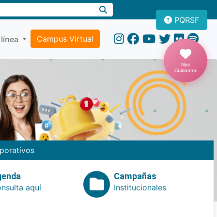
PQRSF
Campus Virtual
 línea
Nos
Cuidamos
porativos
genda
Campañas
nsulta aquí
Institucionales