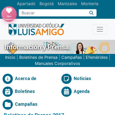
Apartadó
Bogotá
Manizales
Montería
Buscar
Nos
Cuidamos
Información y Prensa.
Inicio
|
Boletínes de Prensa
|
Campañas
|
Efemérides
|
Manuales Corporativos
Acerca de
Noticias
Boletines
Agenda
Campañas