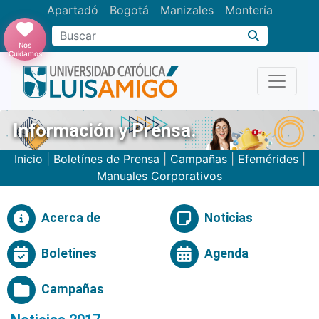
Apartadó
Bogotá
Manizales
Montería
Buscar
Nos
Cuidamos
Información y Prensa.
Inicio
|
Boletínes de Prensa
|
Campañas
|
Efemérides
|
Manuales Corporativos
Acerca de
Noticias
Boletines
Agenda
Campañas