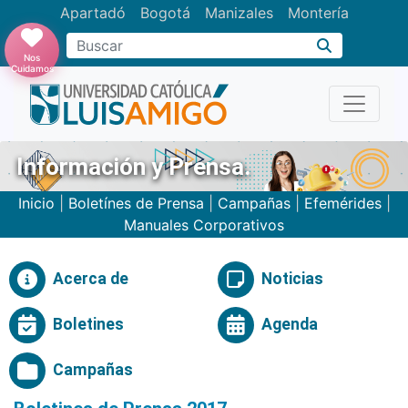
Apartadó
Bogotá
Manizales
Montería
Buscar
Nos
Cuidamos
Información y Prensa.
Inicio
|
Boletínes de Prensa
|
Campañas
|
Efemérides
|
Manuales Corporativos
Acerca de
Noticias
Boletines
Agenda
Campañas