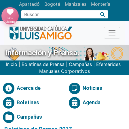
Apartadó
Bogotá
Manizales
Montería
Buscar
Nos
Cuidamos
Información y Prensa.
Inicio
|
Boletínes de Prensa
|
Campañas
|
Efemérides
|
Manuales Corporativos
Acerca de
Noticias
Boletines
Agenda
Campañas