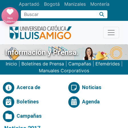
Apartadó
Bogotá
Manizales
Montería
Buscar
Nos
Cuidamos
Información y Prensa.
Inicio
|
Boletínes de Prensa
|
Campañas
|
Efemérides
|
Manuales Corporativos
Acerca de
Noticias
Boletines
Agenda
Campañas