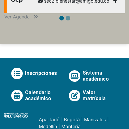
sec2.bienestar@amigo.edu.co
Ver Agenda
Sistema
Inscripciones
académico
Calendario
Valor
académico
matrícula
Apartadó
|
Bogotá
|
Manizales
|
Medellín
|
Montería