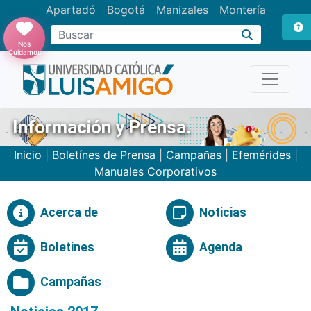
Apartadó
Bogotá
Manizales
Montería
Buscar
Nos
Cuidamos
Información y Prensa.
Inicio
|
Boletínes de Prensa
|
Campañas
|
Efemérides
|
Manuales Corporativos
Acerca de
Noticias
Boletines
Agenda
Campañas