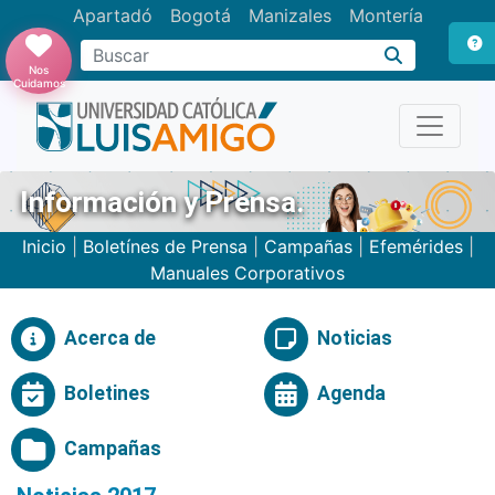
Apartadó
Bogotá
Manizales
Montería
Buscar
Nos
Cuidamos
Información y Prensa.
Inicio
|
Boletínes de Prensa
|
Campañas
|
Efemérides
|
Manuales Corporativos
Acerca de
Noticias
Boletines
Agenda
Campañas