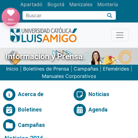
Apartadó
Bogotá
Manizales
Montería
Buscar
Nos
Cuidamos
Información y Prensa.
Inicio
|
Boletínes de Prensa
|
Campañas
|
Efemérides
|
Manuales Corporativos
Acerca de
Noticias
Boletines
Agenda
Campañas