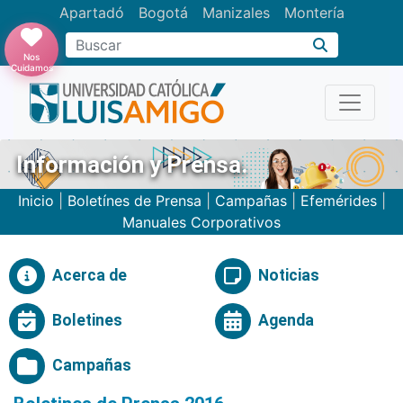
Apartadó
Bogotá
Manizales
Montería
Buscar
Nos
Cuidamos
Información y Prensa.
Inicio
|
Boletínes de Prensa
|
Campañas
|
Efemérides
|
Manuales Corporativos
Acerca de
Noticias
Boletines
Agenda
Campañas