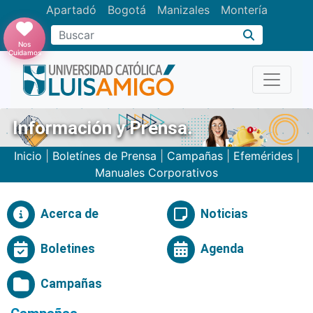
Apartadó
Bogotá
Manizales
Montería
Buscar
Nos
Cuidamos
Información y Prensa.
Inicio
|
Boletínes de Prensa
|
Campañas
|
Efemérides
|
Manuales Corporativos
Acerca de
Noticias
Boletines
Agenda
Campañas