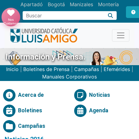
Apartadó
Bogotá
Manizales
Montería
Buscar
Nos
Cuidamos
Información y Prensa.
Inicio
|
Boletínes de Prensa
|
Campañas
|
Efemérides
|
Manuales Corporativos
Acerca de
Noticias
Boletines
Agenda
Campañas