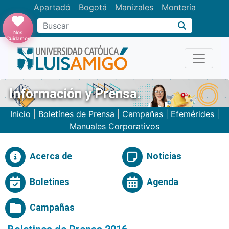
Apartadó
Bogotá
Manizales
Montería
Buscar
Nos
Cuidamos
Información y Prensa.
Inicio
|
Boletínes de Prensa
|
Campañas
|
Efemérides
|
Manuales Corporativos
Acerca de
Noticias
Boletines
Agenda
Campañas