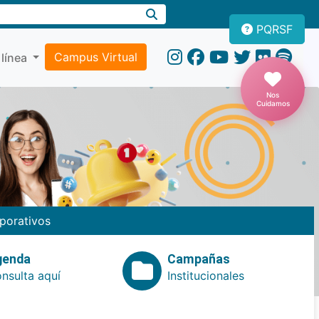
PQRSF
Campus Virtual
 línea
Nos
Cuidamos
porativos
genda
Campañas
nsulta aquí
Institucionales