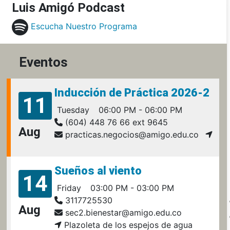
Luis Amigó Podcast
Escucha Nuestro Programa
Eventos
Inducción de Práctica 2026-2
11
Tuesday
06:00 PM - 06:00 PM
(604) 448 76 66 ext 9645
Aug
practicas.negocios@amigo.edu.co
Sueños al viento
14
Friday
03:00 PM - 03:00 PM
3117725530
Aug
sec2.bienestar@amigo.edu.co
Plazoleta de los espejos de agua