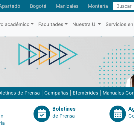
Buscar
Apartadó
Bogotá
Manizales
Montería
ro académico
Facultades
Nuestra U
Servicios en
letínes de Prensa
|
Campañas
|
Efemérides
|
Manuales Cor
Boletines
A
ón
de Prensa
Co
ria