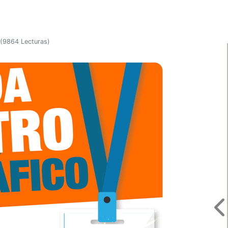
(
9864 Lecturas
)