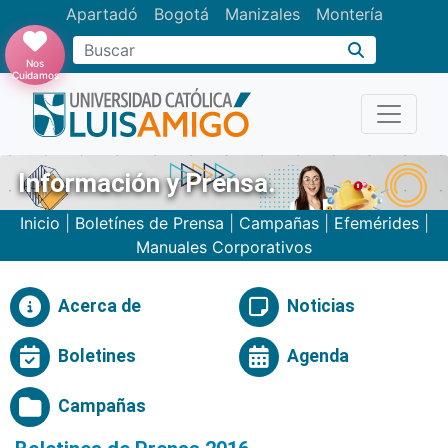
Apartadó
Bogotá
Manizales
Montería
Buscar
Nos
Cuidamos
Información y Prensa.
Inicio
|
Boletínes de Prensa
|
Campañas
|
Efemérides
|
Manuales Corporativos
Acerca de
Noticias
Boletines
Agenda
Campañas