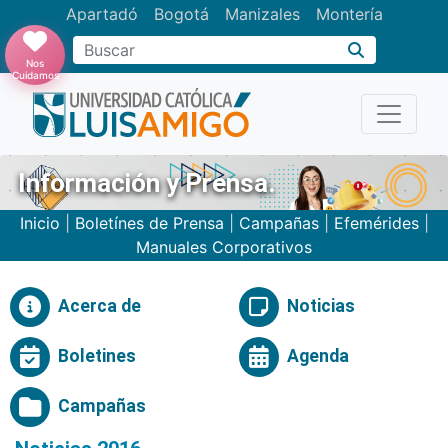
Apartadó
Bogotá
Manizales
Montería
Buscar
Nos
Cuidamos
Información y Prensa.
Inicio
|
Boletínes de Prensa
|
Campañas
|
Efemérides
|
Manuales Corporativos
Acerca de
Noticias
Boletines
Agenda
Campañas