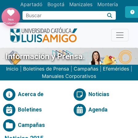
Apartadó
Bogotá
Manizales
Montería
Buscar
Nos
Cuidamos
Información y Prensa.
Inicio
|
Boletínes de Prensa
|
Campañas
|
Efemérides
|
Manuales Corporativos
Acerca de
Noticias
Boletines
Agenda
Campañas