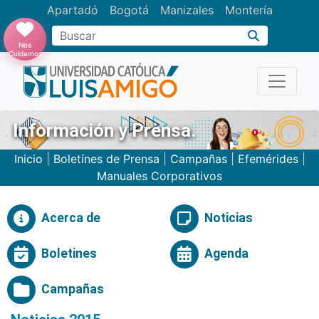
Apartadó
Bogotá
Manizales
Montería
Buscar
Nos
Cuidamos
Información y Prensa.
Inicio
|
Boletínes de Prensa
|
Campañas
|
Efemérides
|
Manuales Corporativos
Acerca de
Noticias
Boletines
Agenda
Campañas