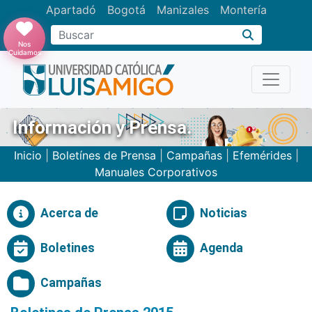
Apartadó
Bogotá
Manizales
Montería
Buscar
Nos
Cuidamos
Información y Prensa.
Inicio
|
Boletínes de Prensa
|
Campañas
|
Efemérides
|
Manuales Corporativos
Acerca de
Noticias
Boletines
Agenda
Campañas