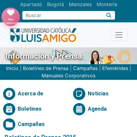
Apartadó
Bogotá
Manizales
Montería
Buscar
Nos
Cuidamos
Información y Prensa.
Inicio
|
Boletínes de Prensa
|
Campañas
|
Efemérides
|
Manuales Corporativos
Acerca de
Noticias
Boletines
Agenda
Campañas