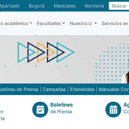
Buscar
Apartadó
Bogotá
Manizales
Montería
ro académico
Facultades
Nuestra U
Servicios en
letínes de Prensa
|
Campañas
|
Efemérides
|
Manuales Cor
Boletines
A
ón
de Prensa
Co
ria