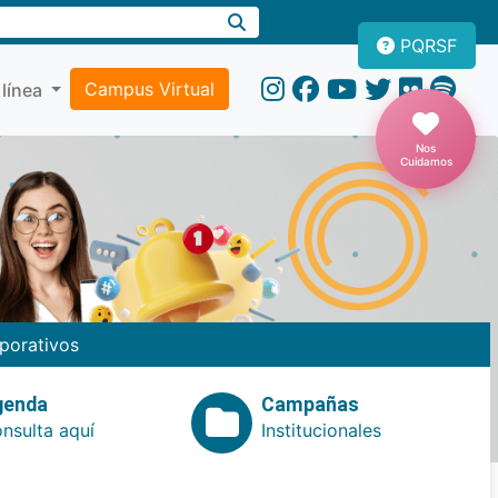
PQRSF
Campus Virtual
 línea
Nos
Cuidamos
porativos
genda
Campañas
nsulta aquí
Institucionales