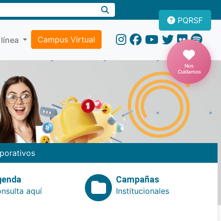
PQRSF
Campus Virtual
 línea
Nos
Cuidamos
porativos
genda
Campañas
nsulta aquí
Institucionales