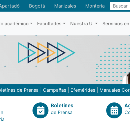
Buscar
Apartadó
Bogotá
Manizales
Montería
ro académico
Facultades
Nuestra U
Servicios en
letínes de Prensa
|
Campañas
|
Efemérides
|
Manuales Cor
Boletines
A
ón
de Prensa
Co
ria