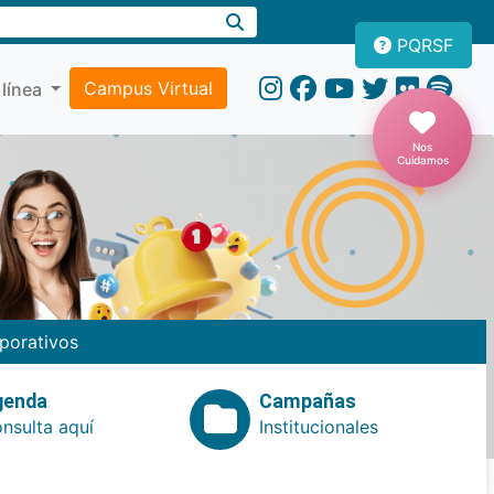
PQRSF
Campus Virtual
 línea
Nos
Cuidamos
porativos
genda
Campañas
nsulta aquí
Institucionales