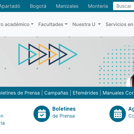
Buscar
Apartadó
Bogotá
Manizales
Montería
ro académico
Facultades
Nuestra U
Servicios en
letínes de Prensa
|
Campañas
|
Efemérides
|
Manuales Cor
Boletines
A
ón
de Prensa
Co
ria