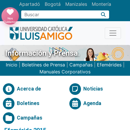
Apartadó
Bogotá
Manizales
Montería
Buscar
Nos
Cuidamos
Información y Prensa.
Inicio
|
Boletínes de Prensa
|
Campañas
|
Efemérides
|
Manuales Corporativos
Acerca de
Noticias
Boletines
Agenda
Campañas