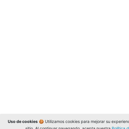
Uso de cookies
🍪 Utilizamos cookies para mejorar su experienci
sitio. Al continuar navegando, acepta nuestra
Política 