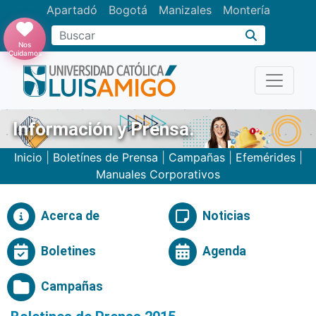
Apartadó
Bogotá
Manizales
Montería
Buscar
Nos
Cuidamos
Información y Prensa.
Inicio
|
Boletínes de Prensa
|
Campañas
|
Efemérides
|
Manuales Corporativos
Acerca de
Noticias
Boletines
Agenda
Campañas