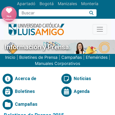
Apartadó
Bogotá
Manizales
Montería
Buscar
Nos
Cuidamos
Información y Prensa.
Inicio
|
Boletínes de Prensa
|
Campañas
|
Efemérides
|
Manuales Corporativos
Acerca de
Noticias
Boletines
Agenda
Campañas