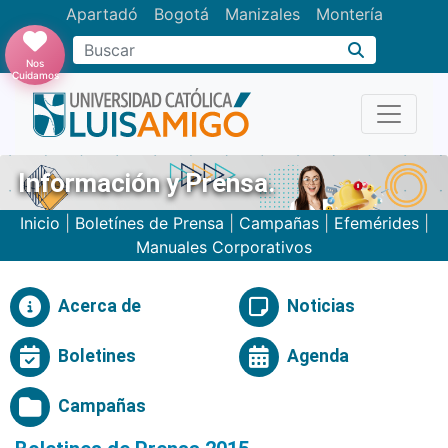
Apartadó
Bogotá
Manizales
Montería
Buscar
Nos
Cuidamos
Información y Prensa.
Inicio
|
Boletínes de Prensa
|
Campañas
|
Efemérides
|
Manuales Corporativos
Acerca de
Noticias
Boletines
Agenda
Campañas