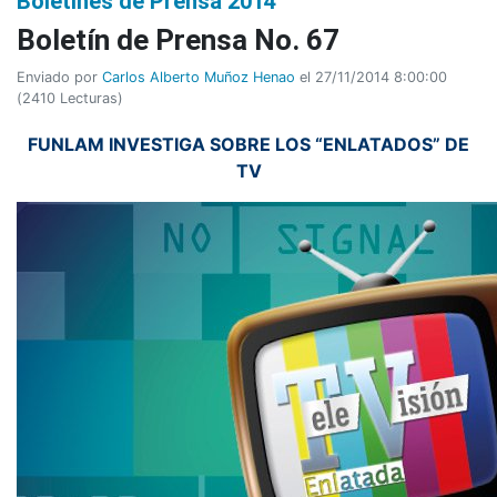
Boletines de Prensa 2014
Boletí­n de Prensa No. 67
Enviado por
Carlos Alberto Muñoz Henao
el 27/11/2014 8:00:00
(
2410 Lecturas
)
FUNLAM INVESTIGA SOBRE LOS “ENLATADOS” DE
TV