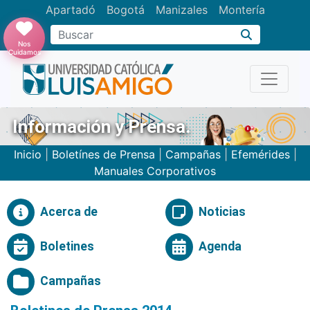
Apartadó
Bogotá
Manizales
Montería
Buscar
Nos
Cuidamos
Información y Prensa.
Inicio
|
Boletínes de Prensa
|
Campañas
|
Efemérides
|
Manuales Corporativos
Acerca de
Noticias
Boletines
Agenda
Campañas