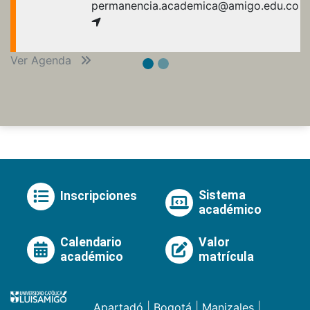
permanencia.academica@amigo.edu.co
Ver Agenda
Sistema
Inscripciones
académico
Calendario
Valor
académico
matrícula
Apartadó
|
Bogotá
|
Manizales
|