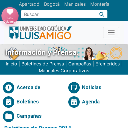
Apartadó
Bogotá
Manizales
Montería
Buscar
Nos
Cuidamos
Información y Prensa.
Inicio
|
Boletínes de Prensa
|
Campañas
|
Efemérides
|
Manuales Corporativos
Acerca de
Noticias
Boletines
Agenda
Campañas