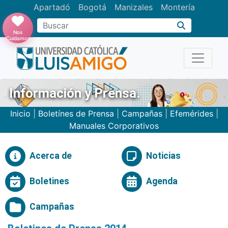
Apartadó
Bogotá
Manizales
Montería
Buscar
Nos
Cuidamos
Información y Prensa.
Inicio
|
Boletínes de Prensa
|
Campañas
|
Efemérides
|
Manuales Corporativos
Acerca de
Noticias
Boletines
Agenda
Campañas