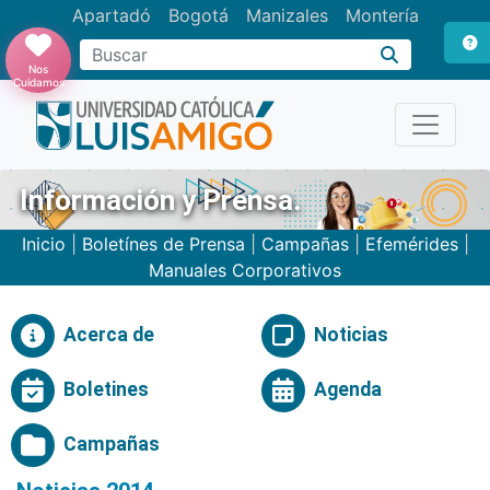
Apartadó
Bogotá
Manizales
Montería
Buscar
Nos
Cuidamos
Información y Prensa.
Inicio
|
Boletínes de Prensa
|
Campañas
|
Efemérides
|
Manuales Corporativos
Acerca de
Noticias
Boletines
Agenda
Campañas