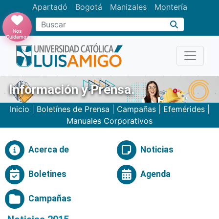
Apartadó
Bogotá
Manizales
Montería
Buscar
Nos
Cuidamos
Información y Prensa.
Inicio
|
Boletínes de Prensa
|
Campañas
|
Efemérides
|
Manuales Corporativos
Acerca de
Noticias
Boletines
Agenda
Campañas