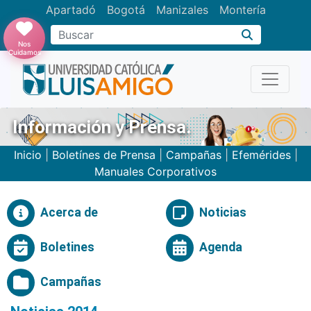
Apartadó
Bogotá
Manizales
Montería
Buscar
Nos
Cuidamos
Información y Prensa.
Inicio
|
Boletínes de Prensa
|
Campañas
|
Efemérides
|
Manuales Corporativos
Acerca de
Noticias
Boletines
Agenda
Campañas