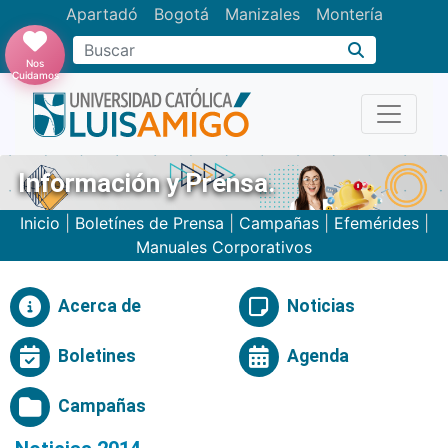
Apartadó
Bogotá
Manizales
Montería
Buscar
Nos
Cuidamos
Información y Prensa.
Inicio
|
Boletínes de Prensa
|
Campañas
|
Efemérides
|
Manuales Corporativos
Acerca de
Noticias
Boletines
Agenda
Campañas