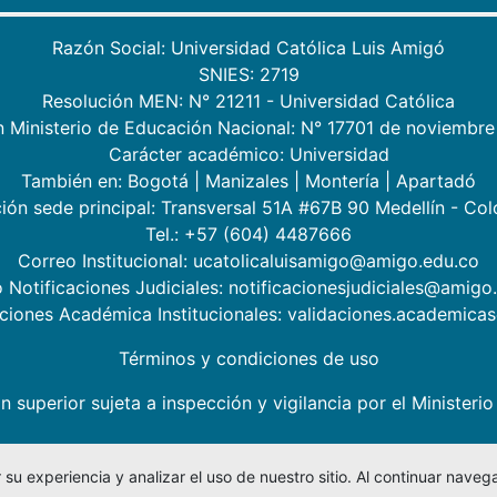
Razón Social: Universidad Católica Luis Amigó
SNIES: 2719
Resolución MEN: N° 21211 - Universidad Católica
n Ministerio de Educación Nacional: N° 17701 de noviembre
Carácter académico: Universidad
También en:
Bogotá
|
Manizales
|
Montería
|
Apartadó
ión sede principal: Transversal 51A #67B 90 Medellín - Co
Tel.: +57 (604) 4487666
Correo Institucional: ucatolicaluisamigo@amigo.edu.co
 Notificaciones Judiciales: notificacionesjudiciales@amigo
aciones Académica Institucionales: validaciones.academic
Términos y condiciones de uso
n superior sujeta a inspección y vigilancia por el Minister
su experiencia y analizar el uso de nuestro sitio. Al continuar nav