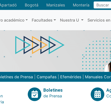
Buscar
Apartadó
Bogotá
Manizales
Montería
ro académico
Facultades
Nuestra U
Servicios en
letínes de Prensa
|
Campañas
|
Efemérides
|
Manuales Cor
Boletines
A
ón
de Prensa
Co
ria