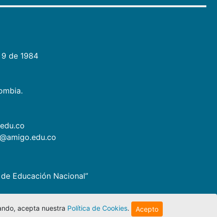
 9 de 1984
lombia.
.edu.co
as@amigo.edu.co
io de Educación Nacional”
egando, acepta nuestra
Política de Cookies
.
Acepto