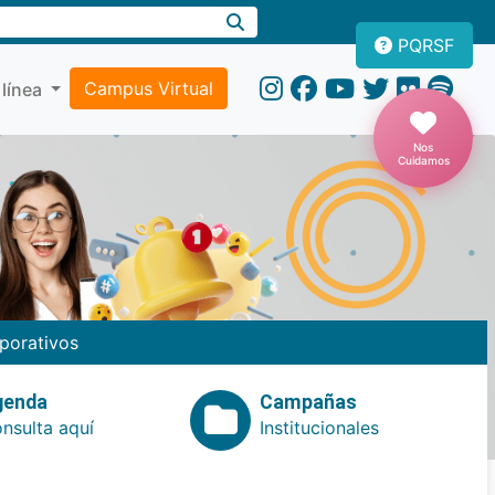
PQRSF
Campus Virtual
 línea
Nos
Cuidamos
porativos
genda
Campañas
nsulta aquí
Institucionales