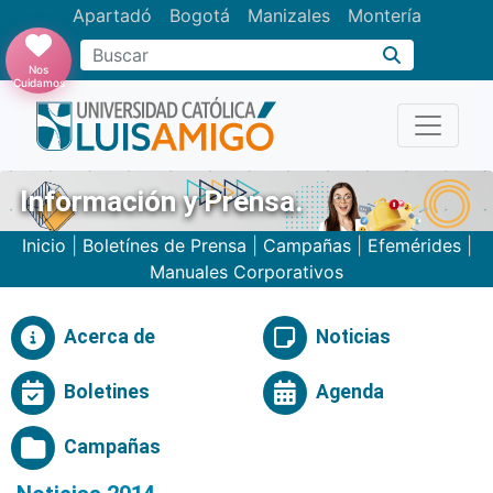
Apartadó
Bogotá
Manizales
Montería
Buscar
Nos
Cuidamos
Información y Prensa.
Inicio
|
Boletínes de Prensa
|
Campañas
|
Efemérides
|
Manuales Corporativos
Acerca de
Noticias
Boletines
Agenda
Campañas