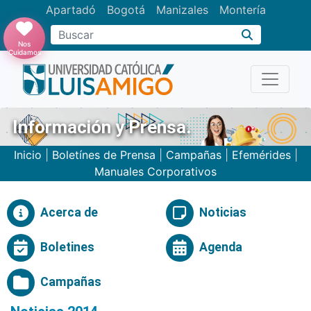
Apartadó
Bogotá
Manizales
Montería
Buscar
Nos
Cuidamos
Información y Prensa.
Inicio
|
Boletínes de Prensa
|
Campañas
|
Efemérides
|
Manuales Corporativos
Acerca de
Noticias
Boletines
Agenda
Campañas