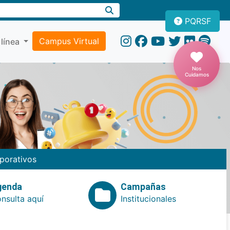
PQRSF
Campus Virtual
 línea
Nos
Cuidamos
porativos
genda
Campañas
nsulta aquí
Institucionales