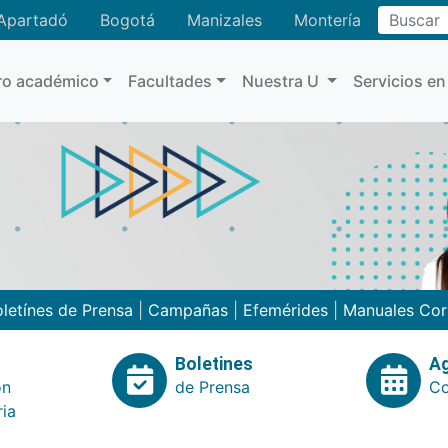
Buscar
Apartadó
Bogotá
Manizales
Montería
ro académico
Facultades
Nuestra U
Servicios en
letínes de Prensa
|
Campañas
|
Efemérides
|
Manuales Cor
Boletines
A
ón
de Prensa
Co
ria