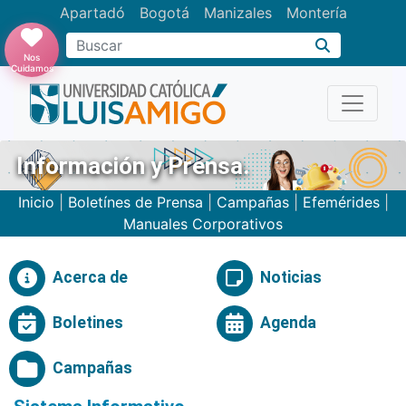
Apartadó
Bogotá
Manizales
Montería
Buscar
Nos
Cuidamos
Información y Prensa.
Inicio
|
Boletínes de Prensa
|
Campañas
|
Efemérides
|
Manuales Corporativos
Acerca de
Noticias
Boletines
Agenda
Campañas