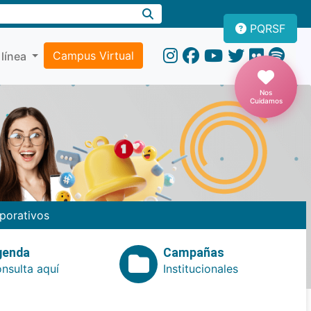
PQRSF
Campus Virtual
 línea
Nos
Cuidamos
porativos
genda
Campañas
nsulta aquí
Institucionales