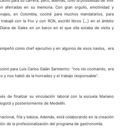
ativo para su carrera; pero, además, tuvo la posibilidad de vivir
on aferradas en su memoria. Con gran orgullo, emotividad y
najes, en Colombia, cociné para muchos mandatarios, para
trabajé con la Fox y con RCN, escribí libros […] en el ámbito
a Diana de Gales en un barco en el que ella estaba de visita y
sempeñó como chef ejecutivo y en algunos de esos navíos, era
ocinó para Luis Carlos Galán Sarmiento: “nos vio cocinando, era
o y nos habló de la honradez y el trabajo responsable”.
s de finalizar su vinculación laboral con la escuela Mariano
ogotá y posteriormente de Medellín.
nacional, fría y básica. Además, está colaborando en la creación
ción de la profesionalización del programa de gastronomía.