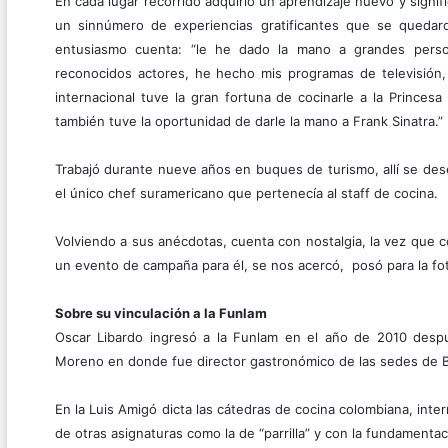
En cada lugar recorrido adquirió un aprendizaje nuevo y signific
un sinnúmero de experiencias gratificantes que se quedar
entusiasmo cuenta: “le he dado la mano a grandes perso
reconocidos actores, he hecho mis programas de televisión, 
internacional tuve la gran fortuna de cocinarle a la Princes
también tuve la oportunidad de darle la mano a Frank Sinatra.”
Trabajó durante nueve años en buques de turismo, allí se de
el único chef suramericano que pertenecía al staff de cocina.
Volviendo a sus anécdotas, cuenta con nostalgia, la vez que c
un evento de campaña para él, se nos acercó, posó para la fot
Sobre su vinculación a la Funlam
Oscar Libardo ingresó a la Funlam en el año de 2010 despué
Moreno en donde fue director gastronómico de las sedes de B
En la Luis Amigó dicta las cátedras de cocina colombiana, inter
de otras asignaturas como la de “parrilla” y con la fundamenta