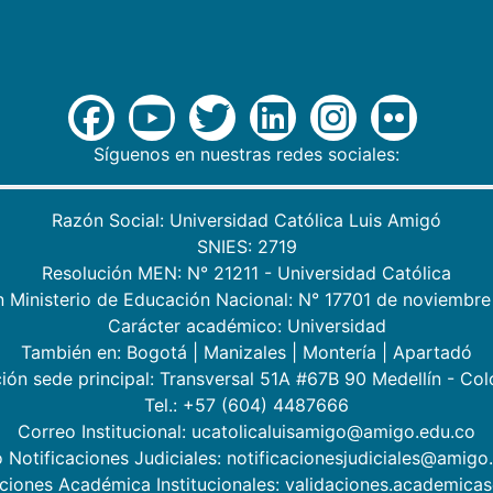
Síguenos en nuestras redes sociales:
Razón Social: Universidad Católica Luis Amigó
SNIES: 2719
Resolución MEN: N° 21211 - Universidad Católica
n Ministerio de Educación Nacional: N° 17701 de noviembre
Carácter académico: Universidad
También en:
Bogotá
|
Manizales
|
Montería
|
Apartadó
ión sede principal: Transversal 51A #67B 90 Medellín - Co
Tel.: +57 (604) 4487666
Correo Institucional: ucatolicaluisamigo@amigo.edu.co
 Notificaciones Judiciales: notificacionesjudiciales@amigo
aciones Académica Institucionales: validaciones.academic