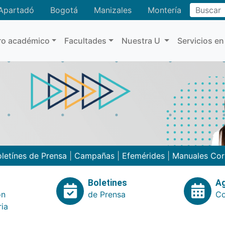
Buscar
Apartadó
Bogotá
Manizales
Montería
ro académico
Facultades
Nuestra U
Servicios en
letínes de Prensa
|
Campañas
|
Efemérides
|
Manuales Cor
Boletines
A
ón
de Prensa
Co
ria