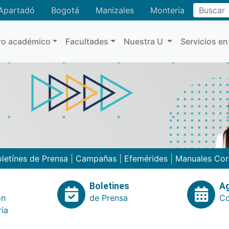
Buscar
Apartadó
Bogotá
Manizales
Montería
ro académico
Facultades
Nuestra U
Servicios en
letínes de Prensa
|
Campañas
|
Efemérides
|
Manuales Cor
Boletines
A
ón
de Prensa
Co
ria