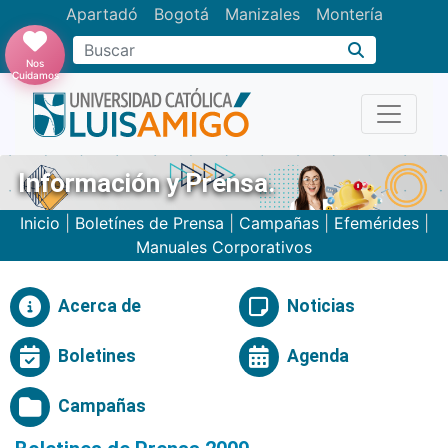
Apartadó
Bogotá
Manizales
Montería
Buscar
Nos
Cuidamos
Información y Prensa.
Inicio
|
Boletínes de Prensa
|
Campañas
|
Efemérides
|
Manuales Corporativos
Acerca de
Noticias
Boletines
Agenda
Campañas