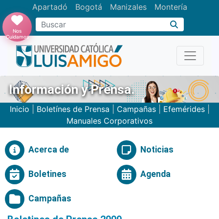
Apartadó
Bogotá
Manizales
Montería
Buscar
Nos
Cuidamos
Información y Prensa.
Inicio
|
Boletínes de Prensa
|
Campañas
|
Efemérides
|
Manuales Corporativos
Acerca de
Noticias
Boletines
Agenda
Campañas