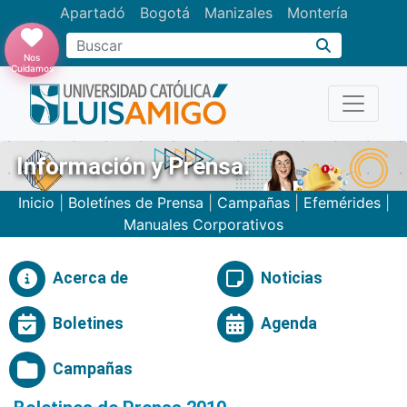
Apartadó
Bogotá
Manizales
Montería
Buscar
Nos
Cuidamos
Información y Prensa.
Inicio
|
Boletínes de Prensa
|
Campañas
|
Efemérides
|
Manuales Corporativos
Acerca de
Noticias
Boletines
Agenda
Campañas