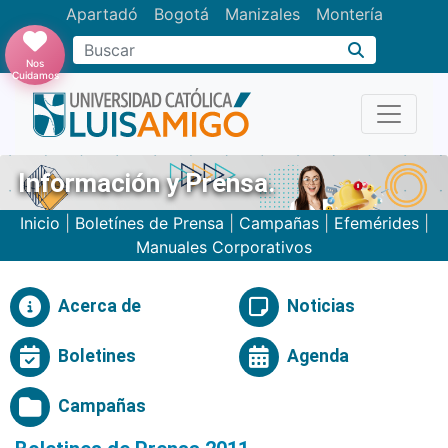
Apartadó
Bogotá
Manizales
Montería
Buscar
Nos
Cuidamos
Información y Prensa.
Inicio
|
Boletínes de Prensa
|
Campañas
|
Efemérides
|
Manuales Corporativos
Acerca de
Noticias
Boletines
Agenda
Campañas